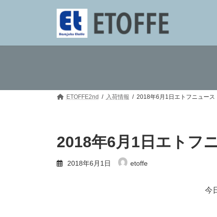
コ
ナ
ン
ビ
テ
ゲ
ン
ー
ツ
シ
へ
ョ
ス
ン
キ
に
ッ
移
プ
動
ETOFFE2nd
入荷情報
2018年6月1日エトフニュー
2018年6月1日エト
2018年6月1日
etoffe
今