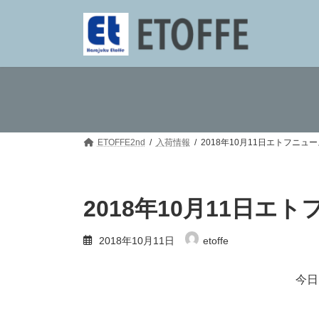
コ
ナ
ン
ビ
テ
ゲ
ン
ー
ツ
シ
へ
ョ
ス
ン
キ
に
ッ
移
プ
動
ETOFFE2nd
入荷情報
2018年10月11日エトフニュ
2018年10月11日エ
2018年10月11日
etoffe
今日