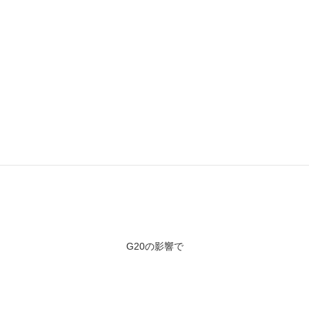
今日はこんな感じですが
大阪方面は
G20の影響で