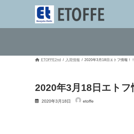
コ
ナ
ン
ビ
テ
ゲ
ン
ー
ツ
シ
へ
ョ
ス
ン
キ
に
ッ
移
プ
動
ETOFFE2nd
入荷情報
2020年3月18日エトフ情報！
2020年3月18日エト
2020年3月18日
etoffe