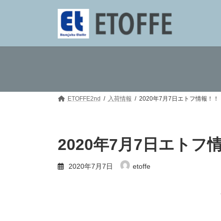
コ
ナ
ン
ビ
テ
ゲ
ン
ー
ツ
シ
へ
ョ
ス
ン
キ
に
ッ
移
プ
動
ETOFFE2nd
入荷情報
2020年7月7日エトフ情報！
2020年7月7日エト
2020年7月7日
etoffe