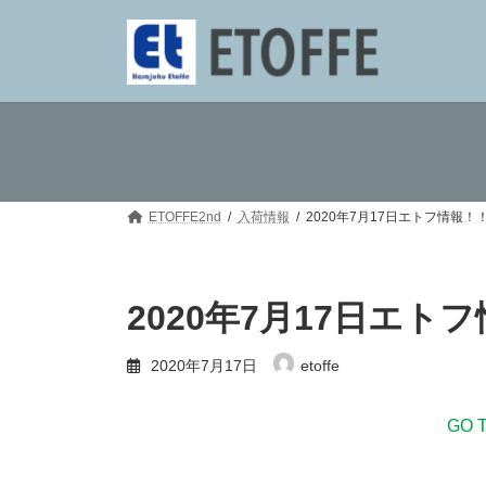
コ
ナ
ン
ビ
テ
ゲ
ン
ー
ツ
シ
へ
ョ
ス
ン
キ
に
ッ
移
プ
動
ETOFFE2nd
入荷情報
2020年7月17日エトフ情報！
2020年7月17日エト
2020年7月17日
etoffe
GO