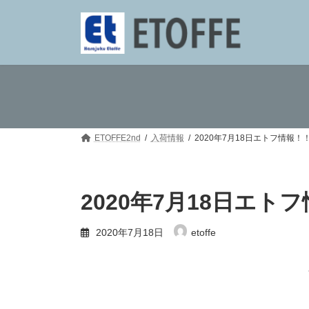
コ
ナ
ン
ビ
テ
ゲ
ン
ー
ツ
シ
へ
ョ
ス
ン
キ
に
ッ
移
プ
動
ETOFFE2nd
入荷情報
2020年7月18日エトフ情報！
2020年7月18日エト
2020年7月18日
etoffe