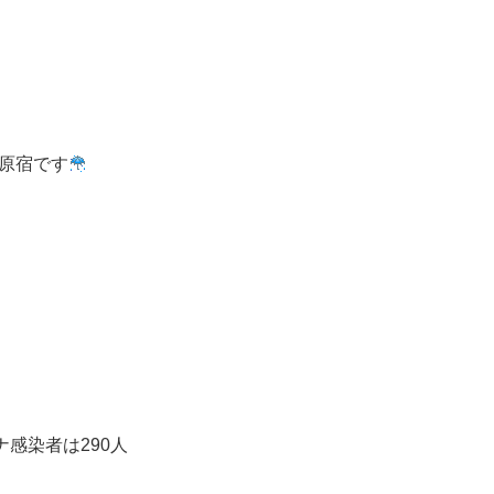
原宿です
ナ感染者は290人