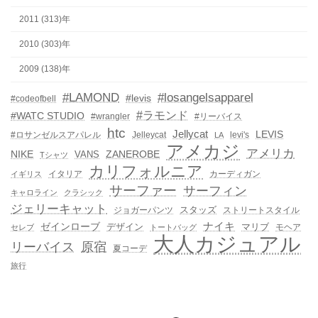
2011 (313)年
2010 (303)年
2009 (138)年
#LAMOND
#losangelsapparel
#levis
#codeofbell
#ラモンド
#WATC STUDIO
#wrangler
#リーバイス
htc
Jellycat
LEVIS
#ロサンゼルスアパレル
Jelleycat
levi's
LA
アメカジ
アメリカ
NIKE
ZANEROBE
VANS
Tシャツ
カリフォルニア
イタリア
カーディガン
イギリス
サーファー
サーフィン
キャロライン
クラシック
ジェリーキャット
スタッズ
ジョガーパンツ
ストリートスタイル
ゼインローブ
ナイキ
デザイン
マリブ
モヘア
セレブ
トートバッグ
大人カジュアル
リーバイス
原宿
夏コーデ
旅行