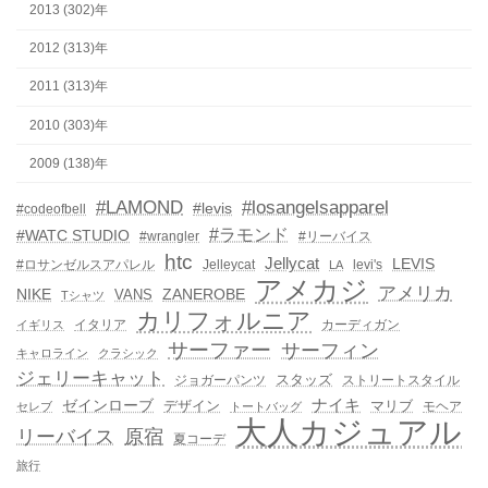
2013 (302)年
2012 (313)年
2011 (313)年
2010 (303)年
2009 (138)年
#LAMOND
#losangelsapparel
#levis
#codeofbell
#ラモンド
#WATC STUDIO
#wrangler
#リーバイス
htc
Jellycat
LEVIS
#ロサンゼルスアパレル
Jelleycat
levi's
LA
アメカジ
アメリカ
NIKE
ZANEROBE
VANS
Tシャツ
カリフォルニア
イタリア
カーディガン
イギリス
サーファー
サーフィン
キャロライン
クラシック
ジェリーキャット
スタッズ
ジョガーパンツ
ストリートスタイル
ゼインローブ
ナイキ
デザイン
マリブ
モヘア
セレブ
トートバッグ
大人カジュアル
リーバイス
原宿
夏コーデ
旅行