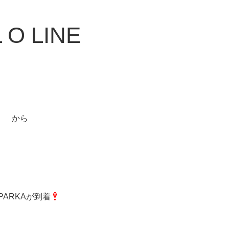
 O LINE
から
 PARKAが到着