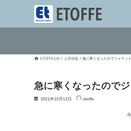
コ
ナ
ン
ビ
テ
ゲ
ン
ー
ツ
シ
へ
ョ
ス
ン
キ
に
ッ
移
プ
動
ETOFFE2nd
入荷情報
急に寒くなったのでジャケッ
急に寒くなったのでジ
2021年10月12日
etoffe