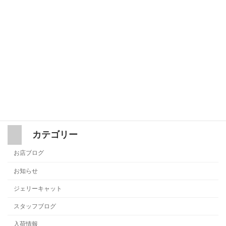
Vans Premiumがエトフについに入荷し
入荷情報
ました。
2026年7月19日
Jellycat 日本向け出荷停止のお知らせと
ジェリーキャット
お詫び
2026年7月17日
カテゴリー
お店ブログ
お知らせ
ジェリーキャット
スタッフブログ
入荷情報