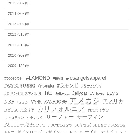
2015 (309)年
2014 (308)年
2013 (302)年
2012 (313)年
2011 (313)年
2010 (303)年
2009 (138)年
#LAMOND
#losangelsapparel
#levis
#codeofbell
#ラモンド
#WATC STUDIO
#wrangler
#リーバイス
htc
Jellycat
LEVIS
#ロサンゼルスアパレル
Jelleycat
levi's
LA
アメカジ
アメリカ
NIKE
ZANEROBE
VANS
Tシャツ
カリフォルニア
イタリア
カーディガン
イギリス
サーファー
サーフィン
キャロライン
クラシック
ジェリーキャット
スタッズ
ジョガーパンツ
ストリートスタイル
ゼインローブ
ナイキ
デザイン
マリブ
モヘア
セレブ
トートバッグ