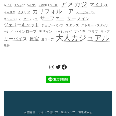
アメカジ
アメリカ
NIKE
ZANEROBE
VANS
Tシャツ
カリフォルニア
イタリア
カーディガン
イギリス
サーファー
サーフィン
キャロライン
クラシック
ジェリーキャット
スタッズ
ジョガーパンツ
ストリートスタイル
ゼインローブ
ナイキ
デザイン
マリブ
モヘア
セレブ
トートバッグ
大人カジュアル
リーバイス
原宿
夏コーデ
旅行
Instagram
Twitter
Facebook
店舗情報
サイトの使い方
購入ヘルプ
通販法表記