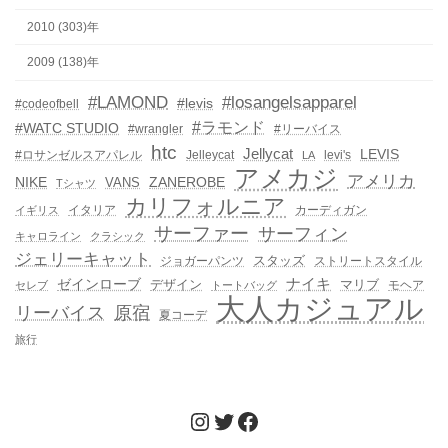
2010 (303)年
2009 (138)年
#LAMOND
#losangelsapparel
#levis
#codeofbell
#ラモンド
#WATC STUDIO
#wrangler
#リーバイス
htc
Jellycat
LEVIS
#ロサンゼルスアパレル
Jelleycat
levi's
LA
アメカジ
アメリカ
NIKE
ZANEROBE
VANS
Tシャツ
カリフォルニア
イタリア
カーディガン
イギリス
サーファー
サーフィン
キャロライン
クラシック
ジェリーキャット
スタッズ
ジョガーパンツ
ストリートスタイル
ゼインローブ
ナイキ
デザイン
マリブ
モヘア
セレブ
トートバッグ
大人カジュアル
リーバイス
原宿
夏コーデ
旅行
Instagram
Twitter
Facebook