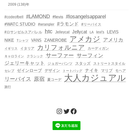
2009 (138)年
#LAMOND
#losangelsapparel
#levis
#codeofbell
#ラモンド
#WATC STUDIO
#wrangler
#リーバイス
htc
Jellycat
LEVIS
#ロサンゼルスアパレル
Jelleycat
levi's
LA
アメカジ
アメリカ
NIKE
ZANEROBE
VANS
Tシャツ
カリフォルニア
イタリア
カーディガン
イギリス
サーファー
サーフィン
キャロライン
クラシック
ジェリーキャット
スタッズ
ジョガーパンツ
ストリートスタイル
ゼインローブ
ナイキ
デザイン
マリブ
モヘア
セレブ
トートバッグ
大人カジュアル
リーバイス
原宿
夏コーデ
旅行
Instagram
Twitter
Facebook