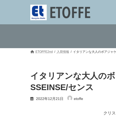
コ
ナ
ン
ビ
テ
ゲ
ン
ー
ツ
シ
へ
ョ
ス
ン
キ
に
ッ
移
プ
動
ETOFFE2nd
入荷情報
イタリアンな大人のボアジャケッ
イタリアンな大人のボ
SSEINSE/センス
2022年12月21日
etoffe
クリス