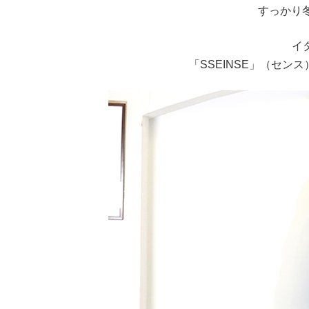
すっかり
イ
「SSEINSE」（セ