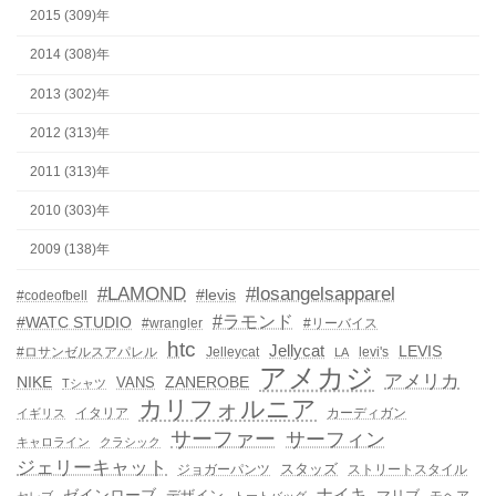
2015 (309)年
2014 (308)年
2013 (302)年
2012 (313)年
2011 (313)年
2010 (303)年
2009 (138)年
#LAMOND
#losangelsapparel
#levis
#codeofbell
#ラモンド
#WATC STUDIO
#wrangler
#リーバイス
htc
Jellycat
LEVIS
#ロサンゼルスアパレル
Jelleycat
levi's
LA
アメカジ
アメリカ
NIKE
ZANEROBE
VANS
Tシャツ
カリフォルニア
イタリア
カーディガン
イギリス
サーファー
サーフィン
キャロライン
クラシック
ジェリーキャット
スタッズ
ジョガーパンツ
ストリートスタイル
ゼインローブ
ナイキ
デザイン
マリブ