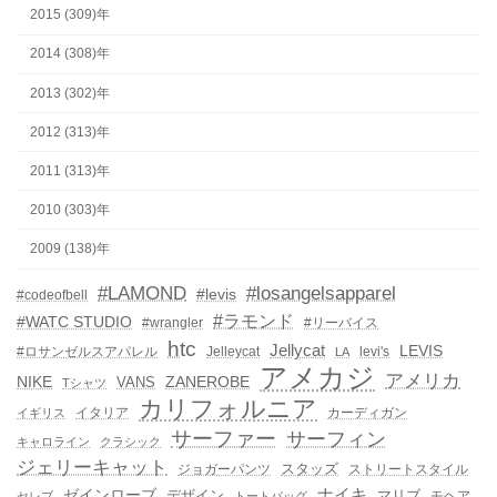
2015 (309)年
2014 (308)年
2013 (302)年
2012 (313)年
2011 (313)年
2010 (303)年
2009 (138)年
#LAMOND
#losangelsapparel
#levis
#codeofbell
#ラモンド
#WATC STUDIO
#wrangler
#リーバイス
htc
Jellycat
LEVIS
#ロサンゼルスアパレル
Jelleycat
levi's
LA
アメカジ
アメリカ
NIKE
ZANEROBE
VANS
Tシャツ
カリフォルニア
イタリア
カーディガン
イギリス
サーファー
サーフィン
キャロライン
クラシック
ジェリーキャット
スタッズ
ジョガーパンツ
ストリートスタイル
ゼインローブ
ナイキ
デザイン
マリブ
モヘア
セレブ
トートバッグ