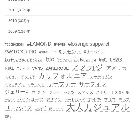
2011 (313)年
2010 (303)年
2009 (138)年
#LAMOND
#losangelsapparel
#levis
#codeofbell
#ラモンド
#WATC STUDIO
#wrangler
#リーバイス
htc
Jellycat
LEVIS
#ロサンゼルスアパレル
Jelleycat
levi's
LA
アメカジ
アメリカ
NIKE
ZANEROBE
VANS
Tシャツ
カリフォルニア
イタリア
カーディガン
イギリス
サーファー
サーフィン
キャロライン
クラシック
ジェリーキャット
スタッズ
ジョガーパンツ
ストリートスタイル
ゼインローブ
ナイキ
デザイン
マリブ
モヘア
セレブ
トートバッグ
大人カジュアル
リーバイス
原宿
夏コーデ
旅行