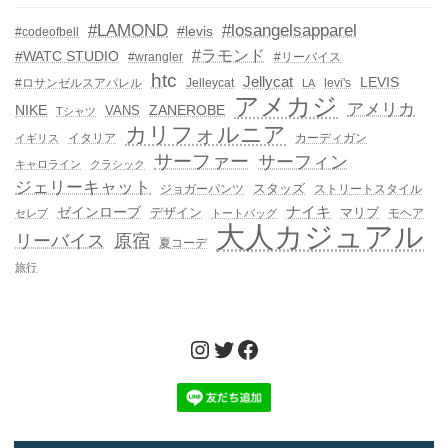
#LAMOND
#losangelsapparel
#levis
#codeofbell
#ラモンド
#WATC STUDIO
#wrangler
#リーバイス
htc
Jellycat
LEVIS
#ロサンゼルスアパレル
Jelleycat
levi's
LA
アメカジ
アメリカ
NIKE
ZANEROBE
VANS
Tシャツ
カリフォルニア
イタリア
カーディガン
イギリス
サーファー
サーフィン
キャロライン
クラシック
ジェリーキャット
スタッズ
ジョガーパンツ
ストリートスタイル
ゼインローブ
ナイキ
デザイン
マリブ
モヘア
セレブ
トートバッグ
大人カジュアル
リーバイス
原宿
夏コーデ
旅行
Instagram
Twitter
Facebook