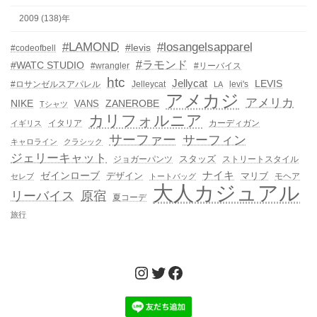
2009 (138)年
#LAMOND
#losangelsapparel
#levis
#codeofbell
#ラモンド
#WATC STUDIO
#wrangler
#リーバイス
htc
Jellycat
LEVIS
#ロサンゼルスアパレル
Jelleycat
levi's
LA
アメカジ
アメリカ
NIKE
ZANEROBE
VANS
Tシャツ
カリフォルニア
イタリア
カーディガン
イギリス
サーファー
サーフィン
キャロライン
クラシック
ジェリーキャット
スタッズ
ジョガーパンツ
ストリートスタイル
ゼインローブ
ナイキ
デザイン
マリブ
モヘア
セレブ
トートバッグ
大人カジュアル
リーバイス
原宿
夏コーデ
旅行
Instagram
Twitter
Facebook