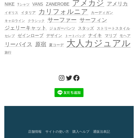
アメカジ
アメリカ
NIKE
ZANEROBE
VANS
Tシャツ
カリフォルニア
イタリア
カーディガン
イギリス
サーファー
サーフィン
キャロライン
クラシック
ジェリーキャット
スタッズ
ジョガーパンツ
ストリートスタイル
ゼインローブ
ナイキ
デザイン
マリブ
モヘア
セレブ
トートバッグ
大人カジュアル
リーバイス
原宿
夏コーデ
旅行
Instagram
Twitter
Facebook
店舗情報
サイトの使い方
購入ヘルプ
通販法表記