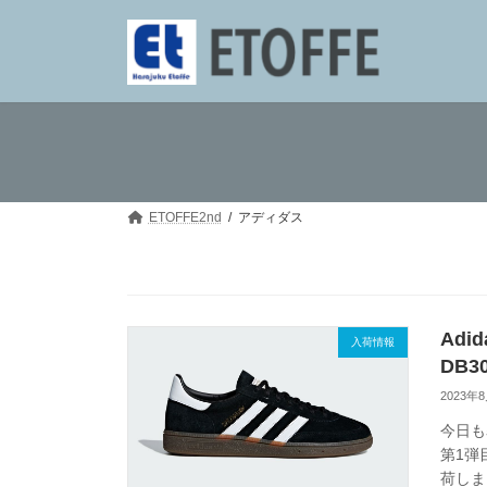
コ
ナ
ン
ビ
テ
ゲ
ン
ー
ツ
シ
へ
ョ
ス
ン
キ
に
ッ
移
プ
動
ETOFFE2nd
アディダス
Adi
入荷情報
DB3
2023年
今日も
第1弾
荷しま