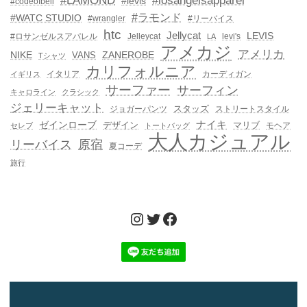
#LAMOND
#losangelsapparel
#levis
#codeofbell
#ラモンド
#WATC STUDIO
#wrangler
#リーバイス
htc
Jellycat
LEVIS
#ロサンゼルスアパレル
Jelleycat
levi's
LA
アメカジ
アメリカ
NIKE
ZANEROBE
VANS
Tシャツ
カリフォルニア
イタリア
カーディガン
イギリス
サーファー
サーフィン
キャロライン
クラシック
ジェリーキャット
スタッズ
ジョガーパンツ
ストリートスタイル
ゼインローブ
ナイキ
デザイン
マリブ
モヘア
セレブ
トートバッグ
大人カジュアル
リーバイス
原宿
夏コーデ
旅行
Instagram
Twitter
Facebook