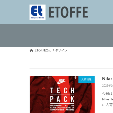
コ
ナ
ン
ビ
テ
ゲ
ン
ー
ツ
シ
へ
ョ
ス
ン
キ
に
ッ
移
プ
動
ETOFFE2nd
デザイン
Nik
入荷情報
2022年
今日は
Nik
に入荷