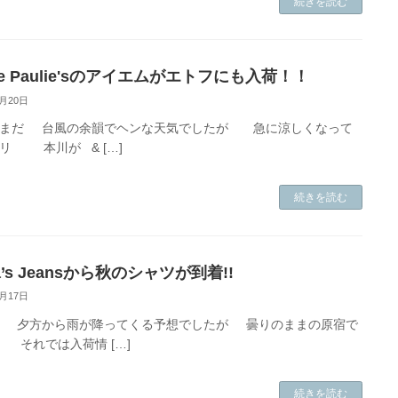
続きを読む
le Paulie'sのアイエムがエトフにも入荷！！
9月20日
はまだ 台風の余韻でヘンな天気でしたが 急に涼しくなって
リ 本川が & […]
続きを読む
la’s Jeansから秋のシャツが到着!!
9月17日
 夕方から雨が降ってくる予想でしたが 曇りのままの原宿で
それでは入荷情 […]
続きを読む