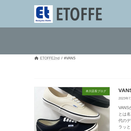
コ
ナ
ン
ビ
テ
ゲ
ン
ー
ツ
シ
へ
ョ
ス
ン
キ
に
ッ
移
プ
動
ETOFFE2nd
#VANS
VANS
本川店長ブログ
2023年
VAN
とは名
代のデ
ラッと