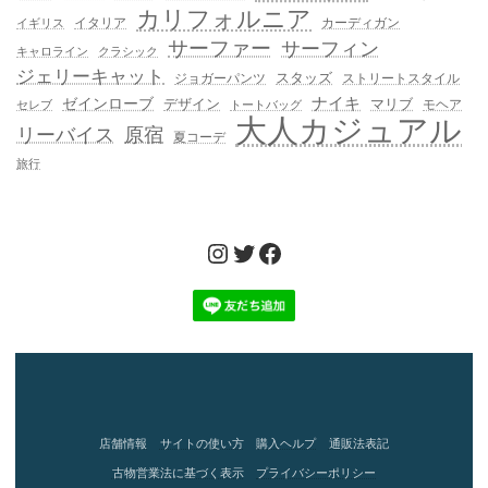
カリフォルニア
イタリア
カーディガン
イギリス
サーファー
サーフィン
キャロライン
クラシック
ジェリーキャット
スタッズ
ジョガーパンツ
ストリートスタイル
ゼインローブ
ナイキ
デザイン
マリブ
モヘア
セレブ
トートバッグ
大人カジュアル
リーバイス
原宿
夏コーデ
旅行
Instagram
Twitter
Facebook
店舗情報
サイトの使い方
購入ヘルプ
通販法表記
古物営業法に基づく表示
プライバシーポリシー