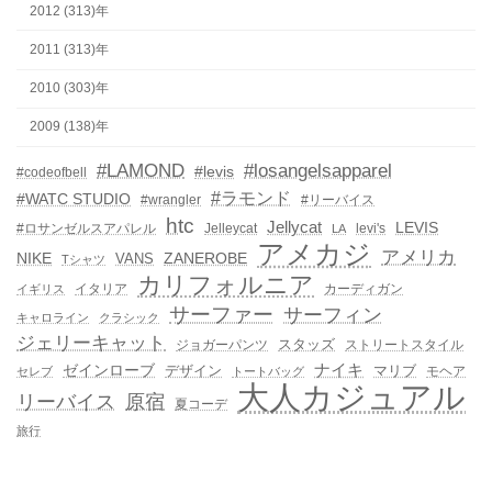
2012 (313)年
2011 (313)年
2010 (303)年
2009 (138)年
#LAMOND
#losangelsapparel
#levis
#codeofbell
#ラモンド
#WATC STUDIO
#wrangler
#リーバイス
htc
Jellycat
LEVIS
#ロサンゼルスアパレル
Jelleycat
levi's
LA
アメカジ
アメリカ
NIKE
ZANEROBE
VANS
Tシャツ
カリフォルニア
イタリア
カーディガン
イギリス
サーファー
サーフィン
キャロライン
クラシック
ジェリーキャット
スタッズ
ジョガーパンツ
ストリートスタイル
ゼインローブ
ナイキ
デザイン
マリブ
モヘア
セレブ
トートバッグ
大人カジュアル
リーバイス
原宿
夏コーデ
旅行