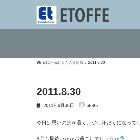
コ
ナ
ン
ビ
テ
ゲ
ン
ー
ツ
シ
へ
ョ
ス
ン
キ
に
ッ
移
プ
動
ETOFFE2nd
入荷情報
2011.8.30
2011.8.30
2011年8月30日
etoffe
今日は思いのほか暑く、少し汗だくになって
8月も最後いかがお過ごしでしょうか