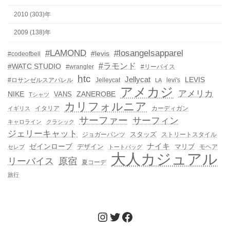
2010 (303)年
2009 (138)年
#LAMOND
#losangelsapparel
#levis
#codeofbell
#ラモンド
#WATC STUDIO
#wrangler
#リーバイス
htc
Jellycat
LEVIS
#ロサンゼルスアパレル
Jelleycat
levi's
LA
アメカジ
アメリカ
NIKE
ZANEROBE
VANS
Tシャツ
カリフォルニア
イタリア
カーディガン
イギリス
サーファー
サーフィン
キャロライン
クラシック
ジェリーキャット
スタッズ
ジョガーパンツ
ストリートスタイル
ゼインローブ
ナイキ
デザイン
マリブ
モヘア
セレブ
トートバッグ
大人カジュアル
リーバイス
原宿
夏コーデ
旅行
Instagram
Twitter
Facebook