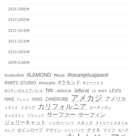
2014 (308)年
2013 (302)年
2012 (313)年
2011 (313)年
2010 (303)年
2009 (138)年
#LAMOND
#losangelsapparel
#levis
#codeofbell
#ラモンド
#WATC STUDIO
#wrangler
#リーバイス
htc
Jellycat
LEVIS
#ロサンゼルスアパレル
Jelleycat
levi's
LA
アメカジ
アメリカ
NIKE
ZANEROBE
VANS
Tシャツ
カリフォルニア
イタリア
カーディガン
イギリス
サーファー
サーフィン
キャロライン
クラシック
ジェリーキャット
スタッズ
ジョガーパンツ
ストリートスタイル
ゼインローブ
ナイキ
デザイン
マリブ
モヘア
セレブ
トートバッグ