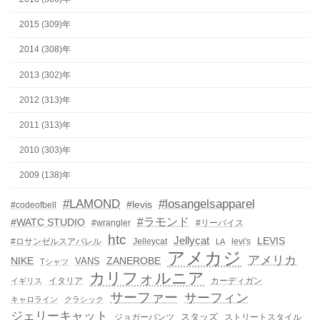
2015 (309)年
2014 (308)年
2013 (302)年
2012 (313)年
2011 (313)年
2010 (303)年
2009 (138)年
#LAMOND
#losangelsapparel
#levis
#codeofbell
#ラモンド
#WATC STUDIO
#wrangler
#リーバイス
htc
Jellycat
LEVIS
#ロサンゼルスアパレル
Jelleycat
levi's
LA
アメカジ
アメリカ
NIKE
ZANEROBE
VANS
Tシャツ
カリフォルニア
イタリア
カーディガン
イギリス
サーファー
サーフィン
キャロライン
クラシック
ジェリーキャット
スタッズ
ジョガーパンツ
ストリートスタイル