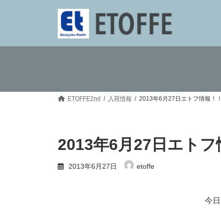
コ
ナ
ン
ビ
テ
ゲ
ン
ー
ツ
シ
へ
ョ
ス
ン
キ
に
ッ
移
プ
動
ETOFFE2nd
入荷情報
2013年6月27日エトフ情報！
2013年6月27日エト
2013年6月27日
etoffe
今日