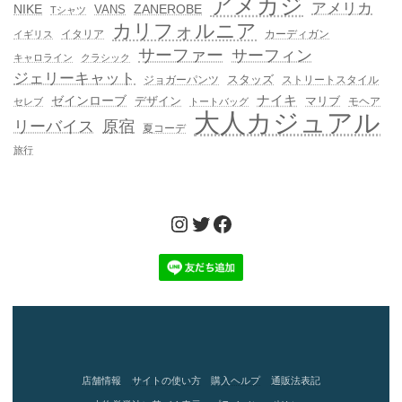
アメカジ
アメリカ
NIKE
ZANEROBE
VANS
Tシャツ
カリフォルニア
イタリア
カーディガン
イギリス
サーファー
サーフィン
キャロライン
クラシック
ジェリーキャット
スタッズ
ジョガーパンツ
ストリートスタイル
ゼインローブ
ナイキ
デザイン
マリブ
モヘア
セレブ
トートバッグ
大人カジュアル
リーバイス
原宿
夏コーデ
旅行
Instagram
Twitter
Facebook
店舗情報
サイトの使い方
購入ヘルプ
通販法表記