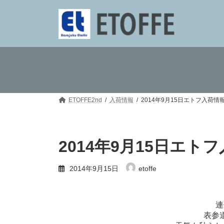
コ
ナ
ン
ビ
テ
ゲ
ン
ー
ツ
シ
へ
ョ
ス
ン
キ
に
ッ
移
プ
動
ETOFFE2nd
入荷情報
2014年9月15日エトフ入荷情
2014年9月15日エト
2014年9月15日
etoffe
連
表参