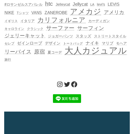
htc
Jellycat
LEVIS
#ロサンゼルスアパレル
Jelleycat
levi's
LA
アメカジ
アメリカ
NIKE
ZANEROBE
VANS
Tシャツ
カリフォルニア
イタリア
カーディガン
イギリス
サーファー
サーフィン
キャロライン
クラシック
ジェリーキャット
スタッズ
ジョガーパンツ
ストリートスタイル
ゼインローブ
ナイキ
デザイン
マリブ
モヘア
セレブ
トートバッグ
大人カジュアル
リーバイス
原宿
夏コーデ
旅行
Instagram
Twitter
Facebook