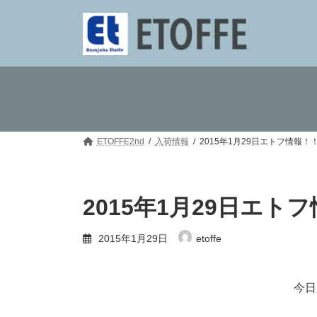
コ
ナ
ン
ビ
テ
ゲ
ン
ー
ツ
シ
へ
ョ
ス
ン
キ
に
ッ
移
プ
動
ETOFFE2nd
入荷情報
2015年1月29日エトフ情報！
2015年1月29日エト
2015年1月29日
etoffe
今日