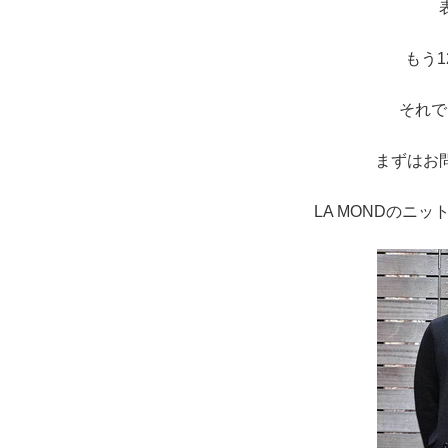
もう
それで
まずはお
LA MONDのニ