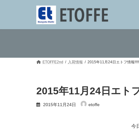
コ
ナ
ン
ビ
テ
ゲ
ン
ー
ツ
シ
へ
ョ
ス
ン
キ
に
ッ
移
プ
動
ETOFFE2nd
入荷情報
2015年11月24日エトフ情報!!!!!!!!
2015年11月24日エトフ情報!
2015年11月24日
etoffe
今