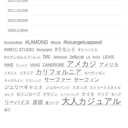
2012 (313)年
2011 (313)年
2010 (303)年
2009 (138)年
#LAMOND
#losangelsapparel
#levis
#codeofbell
#ラモンド
#WATC STUDIO
#wrangler
#リーバイス
htc
Jellycat
LEVIS
#ロサンゼルスアパレル
Jelleycat
levi's
LA
アメカジ
アメリカ
NIKE
ZANEROBE
VANS
Tシャツ
カリフォルニア
イタリア
カーディガン
イギリス
サーファー
サーフィン
キャロライン
クラシック
ジェリーキャット
スタッズ
ジョガーパンツ
ストリートスタイル
ゼインローブ
ナイキ
デザイン
マリブ
モヘア
セレブ
トートバッグ
大人カジュアル
リーバイス
原宿
夏コーデ
旅行