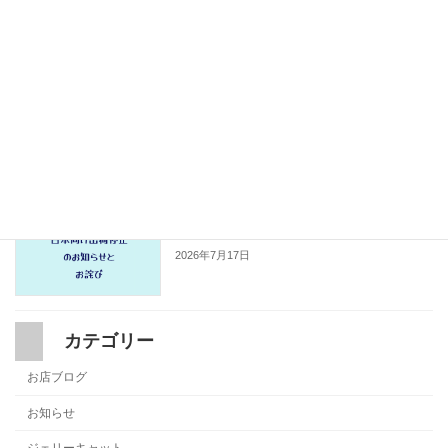
Vans Premiumがエトフについに入荷し
入荷情報
ました。
2026年7月19日
Jellycat 日本向け出荷停止のお知らせと
ジェリーキャット
お詫び
2026年7月17日
カテゴリー
お店ブログ
お知らせ
ジェリーキャット