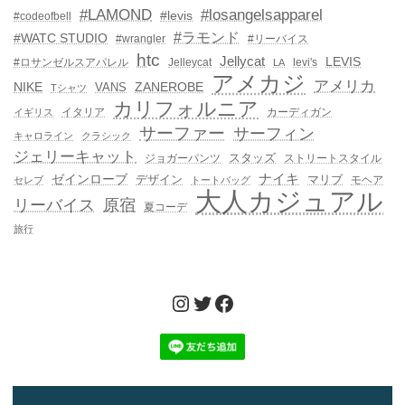
#LAMOND
#losangelsapparel
#levis
#codeofbell
#ラモンド
#WATC STUDIO
#wrangler
#リーバイス
htc
Jellycat
LEVIS
#ロサンゼルスアパレル
Jelleycat
levi's
LA
アメカジ
アメリカ
NIKE
ZANEROBE
VANS
Tシャツ
カリフォルニア
イタリア
カーディガン
イギリス
サーファー
サーフィン
キャロライン
クラシック
ジェリーキャット
スタッズ
ジョガーパンツ
ストリートスタイル
ゼインローブ
ナイキ
デザイン
マリブ
モヘア
セレブ
トートバッグ
大人カジュアル
リーバイス
原宿
夏コーデ
旅行
Instagram
Twitter
Facebook