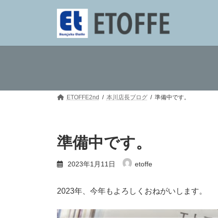
コ
ナ
ン
ビ
テ
ゲ
ン
ー
ツ
シ
へ
ョ
ス
ン
キ
に
ッ
移
プ
動
ETOFFE2nd
本川店長ブログ
準備中です。
準備中です。
2023年1月11日
etoffe
2023年、今年もよろしくおねがいします。