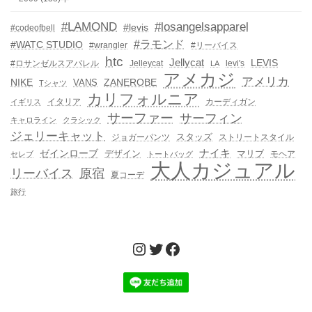
#LAMOND
#losangelsapparel
#levis
#codeofbell
#ラモンド
#WATC STUDIO
#wrangler
#リーバイス
htc
Jellycat
LEVIS
#ロサンゼルスアパレル
Jelleycat
levi's
LA
アメカジ
アメリカ
NIKE
ZANEROBE
VANS
Tシャツ
カリフォルニア
イタリア
カーディガン
イギリス
サーファー
サーフィン
キャロライン
クラシック
ジェリーキャット
スタッズ
ジョガーパンツ
ストリートスタイル
ゼインローブ
ナイキ
デザイン
マリブ
モヘア
セレブ
トートバッグ
大人カジュアル
リーバイス
原宿
夏コーデ
旅行
Instagram
Twitter
Facebook